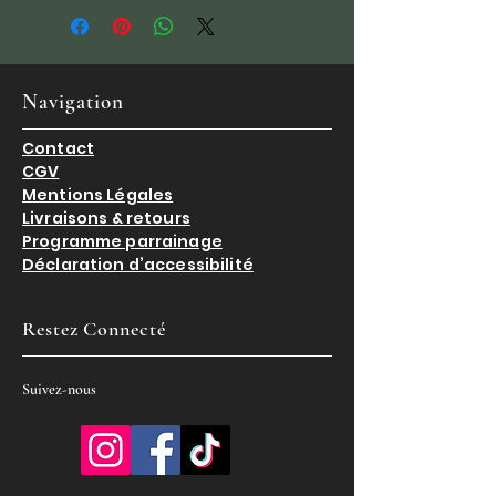
salée, épicée (souvent avec du
poivre), puis séchée et affinée
pendant plusieurs mois.
Navigation
Contact
CGV
Mentions Légales
Livraisons & retours
Programme parrainage
Déclaration d’accessibilité
Restez Connecté
Suivez-nous