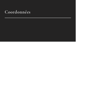
Coordonnées
Telephone
06.81.16.91.99
E-mail
suertelli1967@gmail.com