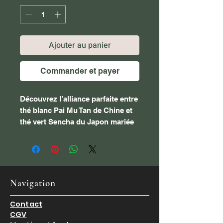
Ajouter au panier
Commander et payer
Découvrez l’alliance parfaite entre
thé blanc Pai Mu Tan de Chine et
thé vert Sencha du Japon mariée
aux saveurs fraîches et fruitées de
la pêche, de l’abricot, de la poire
et de l’hibiscus.
Conseils de préparation :
Navigation
Glacé : Laissez infuser minimum
20 minutes à température
Contact
ambiante. filtrez avant de servir
CGV