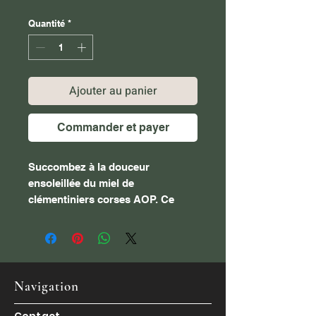
Quantité
*
Ajouter au panier
Commander et payer
Succombez à la douceur
ensoleillée du miel de
clémentiniers corses AOP. Ce
nectar délicat, récolté par des
abeilles butinant les fleurs de
clémentiniers de l’île, offre une
saveur subtilement fruitée et
légèrement acidulée. Sa texture
Navigation
onctueuse et son parfum doux
évoquent la fraîcheur des
Contact